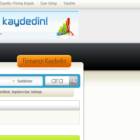
Üyelik / Firma Kaydı
Üye Girişi
Yardım
Sektörler
edikal
,
toptancılar
,
kebap