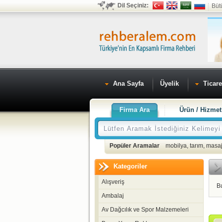
Dil Seçiniz:
Büt
Ana Sayfa
Üyelik
Ticare
Firma Ara
Ürün / Hizmet
Popüler Aramalar
mobilya
,
tarım
,
masaj
Kategoriler
Alışveriş
B
Ambalaj
Av Dağcılık ve Spor Malzemeleri