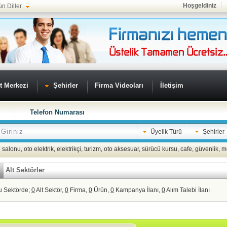
Hoşgeldiniz
ün Diller
t Merkezi
Şehirler
Firma Videoları
İletişim
Telefon Numarası
Üyelik Türü
Şehirler
 salonu
,
oto elektrik
,
elektrikçi
,
turizm
,
oto aksesuar
,
sürücü kursu
,
cafe
,
güvenlik
,
m
Alt Sektörler
u Sektörde;
0
Alt Sektör,
0
Firma,
0
Ürün,
0
Kampanya İlanı,
0
Alım Talebi İlanı