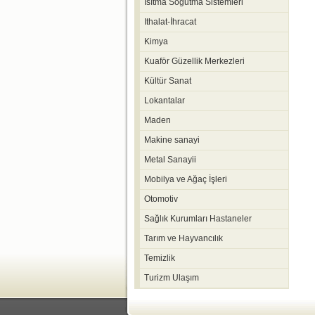
Isıtma Soğutma Sistemleri
Ithalat-İhracat
Kimya
Kuaför Güzellik Merkezleri
Kültür Sanat
Lokantalar
Maden
Makine sanayi
Metal Sanayii
Mobilya ve Ağaç İşleri
Otomotiv
Sağlık Kurumları Hastaneler
Tarım ve Hayvancılık
Temizlik
Turizm Ulaşım