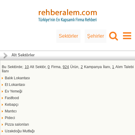
Sektörler
Şehirler
Alt Sektörler
Bu Sektörde;
10
Alt Sektör,
0
Firma,
924
Ürün,
2
Kampanya İlanı,
1
Alım Talebi
İlanı
Balık Lokantası
Et Lokantası
Ev Yemeği
Fastfood
Kebapçı
Mantıcı
Pideci
Pizza salonları
Uzakdoğu Mutfağı