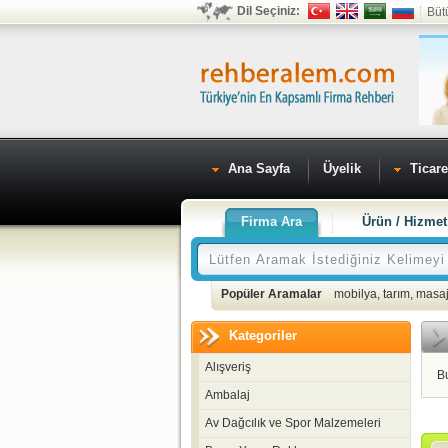
Dil Seçiniz:
Büt
Ana Sayfa
Üyelik
Ticare
Firma Ara
Ürün / Hizmet
Popüler Aramalar
mobilya
,
tarım
,
masaj
Kategoriler
Alışveriş
B
Ambalaj
Av Dağcılık ve Spor Malzemeleri