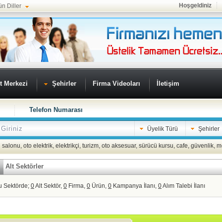
Hoşgeldiniz
ün Diller
t Merkezi
Şehirler
Firma Videoları
İletişim
Telefon Numarası
Üyelik Türü
Şehirler
 salonu
,
oto elektrik
,
elektrikçi
,
turizm
,
oto aksesuar
,
sürücü kursu
,
cafe
,
güvenlik
,
m
Alt Sektörler
u Sektörde;
0
Alt Sektör,
0
Firma,
0
Ürün,
0
Kampanya İlanı,
0
Alım Talebi İlanı