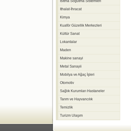
Isıtma Soğutma Sistemleri
Ithalat-İhracat
Kimya
Kuaför Güzellik Merkezleri
Kültür Sanat
Lokantalar
Maden
Makine sanayi
Metal Sanayii
Mobilya ve Ağaç İşleri
Otomotiv
Sağlık Kurumları Hastaneler
Tarım ve Hayvancılık
Temizlik
Turizm Ulaşım