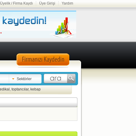
Üyelik / Firma Kaydı
Üye Girişi
Yardım
Sektörler
edikal
,
toptancılar
,
kebap